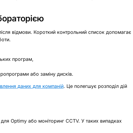
абораторією
 після відмови. Короткий контрольний список допомагає
боти.
ських програм,
кропрограми або заміну дисків.
овлення даних для компаній
. Це полегшує розподіл дій
 для Optimy або моніторинг CCTV. У таких випадках