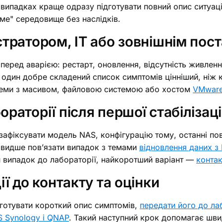
х випадках краще одразу підготувати повний опис ситуаці
іме" середовище без наслідків.
істратором, ІТ або зовнішнім по
еред аварією: рестарт, оновлення, відсутність живленн
 один добре складений список симптомів цінніший, ніж 
еми з масивом, файловою системою або хостом
VMware
раторії після першої стабілізаці
афіксувати модель NAS, конфігурацію тому, останні по
видше пов’язати випадок з темами
відновлення даних з
и випадок до лабораторії, найкоротший варіант —
конта
ії до контакту та оцінки
дготувати короткий опис симптомів,
передати його до ла
S Synology і QNAP
. Такий наступний крок допомагає шви