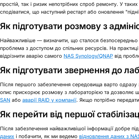
простій, так і ризик непотрібних спроб ремонту. У таки
сподіватися, що наступний рестарт або оновлення "підн
Як підготувати розмову з адмін
Найважливіше — визначити, що сталося безпосередньо п
проблема з доступом до спільних ресурсів. На практиці
відрізнити аварію самого
NAS Synology/QNAP
від пробл
Як підготувати звернення до лабо
Після першого забезпечення середовища варто одразу з
опис прискорює розмову з лабораторією та дозволяє ш
SAN
або
аварії RAID у компанії
. Якщо потрібно передат
Як перейти від першої стабілізац
Після забезпечення найважливішої інформації добре пі
даних
і побачити, як ми ведемо
відновлення даних з NA