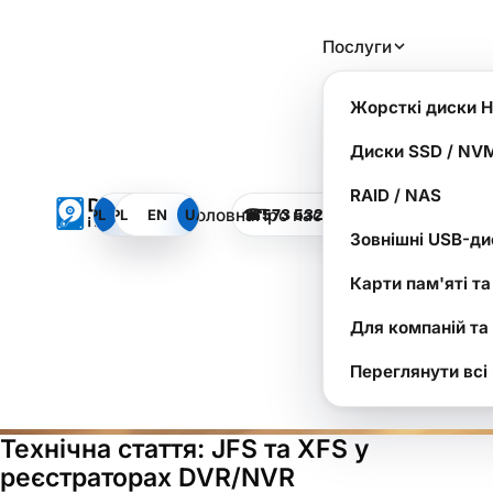
JFS vs. XFS – чому файлова
Послуги
система реєстратора
DVR/NVR є ключем до
Жорсткі диски 
відновлення записів?
Диски SSD / NV
RAID / NAS
Головна
Про нас
PL
PL
EN
EN
UA
UA
☎
573 532 490
ЗАТЕЛЕФО
SOS
Dysk i Spółka - Лабораторія Відновлення Даних
Зовнішні USB-ди
Карти пам'яті т
Для компаній та
Переглянути всі
Технічна стаття: JFS та XFS у
реєстраторах DVR/NVR