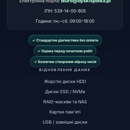
biuro@dyskispolka.pl
Електронна пошта:
ІПН: 539-14-00-805
Години:
пн.–сб. 09:00–18:00
✓ Стандартна діагностика без оплати
✓ Оцінка перед початком робіт
✓ Безпечне створення образу носія
ВІДНОВЛЕННЯ ДАНИХ
Жорсткі диски HDD
Диски SSD / NVMe
RAID-масиви та NAS
Картки пам'яті
USB / зовнішні диски