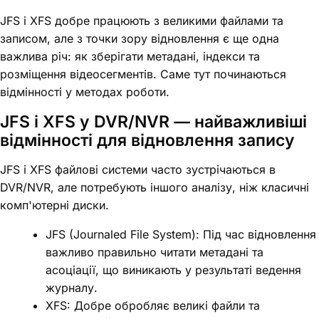
JFS і XFS добре працюють з великими файлами та
записом, але з точки зору відновлення є ще одна
важлива річ: як зберігати метадані, індекси та
розміщення відеосегментів. Саме тут починаються
відмінності у методах роботи.
JFS і XFS у DVR/NVR — найважливіші
відмінності для відновлення запису
JFS і XFS файлові системи часто зустрічаються в
DVR/NVR, але потребують іншого аналізу, ніж класичні
комп'ютерні диски.
JFS (Journaled File System): Під час відновлення
важливо правильно читати метадані та
асоціації, що виникають у результаті ведення
журналу.
XFS: Добре обробляє великі файли та