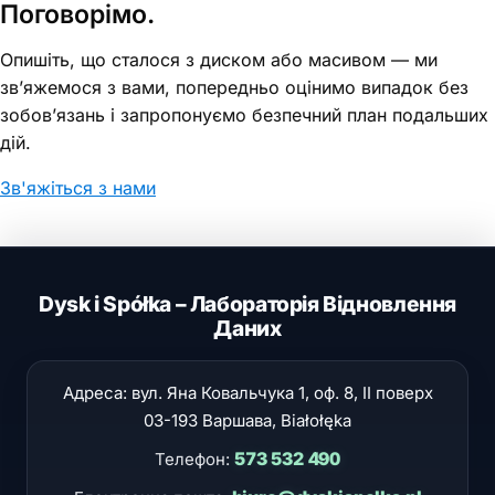
Поговорімо.
Опишіть, що сталося з диском або масивом — ми
зв’яжемося з вами, попередньо оцінимо випадок без
зобов’язань і запропонуємо безпечний план подальших
дій.
Зв'яжіться з нами
Dysk i Spółka – Лабораторія Відновлення
Даних
Адреса: вул.
Яна Ковальчука 1, оф. 8, II поверх
03-193
Варшава
, Białołęka
573 532 490
Телефон: