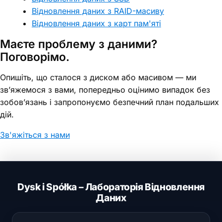
Відновлення даних з RAID-масиву
Відновлення даних з карт пам'яті
Маєте проблему з даними?
Поговорімо.
Опишіть, що сталося з диском або масивом — ми
зв’яжемося з вами, попередньо оцінимо випадок без
зобов’язань і запропонуємо безпечний план подальших
дій.
Зв'яжіться з нами
Dysk i Spółka – Лабораторія Відновлення
Даних