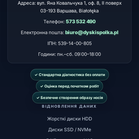
Адреса: вул.
Яна Ковальчука 1, оф. 8, II поверх
03-193
Варшава
, Białołęka
573 532 490
Телефон:
biuro@dyskispolka.pl
Електронна пошта:
ІПН: 539-14-00-805
Години:
пн.–сб. 09:00–18:00
✓ Стандартна діагностика без оплати
✓ Оцінка перед початком робіт
✓ Безпечне створення образу носія
ВІДНОВЛЕННЯ ДАНИХ
Жорсткі диски HDD
Диски SSD / NVMe