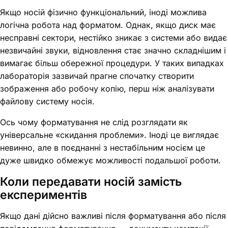
Якщо носій фізично функціональний, іноді можлива
логічна робота над форматом. Однак, якщо диск має
несправні сектори, нестійко зникає з системи або видає
незвичайні звуки, відновлення стає значно складнішим і
вимагає більш обережної процедури. У таких випадках
лабораторія зазвичай прагне спочатку створити
зображення або робочу копію, перш ніж аналізувати
файлову систему носія.
Ось чому форматування не слід розглядати як
універсальне «скидання проблеми». Іноді це виглядає
невинно, але в поєднанні з нестабільним носієм це
дуже швидко обмежує можливості подальшої роботи.
Коли передавати носій замість
експериментів
Якщо дані дійсно важливі після форматування або після