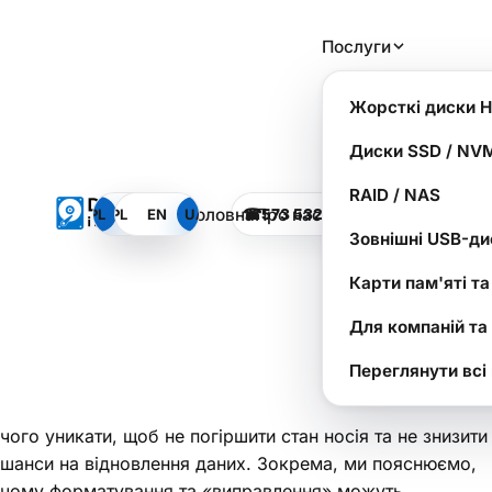
Не форматуйте носій «бо
Послуги
потім це відновлю
програмою»
Жорсткі диски 
Диски SSD / NV
RAID / NAS
Головна
Про нас
PL
PL
EN
EN
UA
UA
☎
573 532 490
ЗАТЕЛЕФО
SOS
Dysk i Spółka - Лабораторія Відновлення Даних
Зовнішні USB-ди
Карти пам'яті т
Для компаній та
Переглянути всі
У цьому посібнику ми покажемо, що робити одразу і
чого уникати, щоб не погіршити стан носія та не знизити
шанси на відновлення даних. Зокрема, ми пояснюємо,
чому форматування та «виправлення» можуть