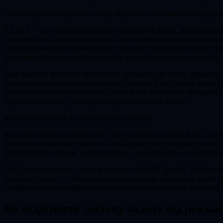
Найпоширеніші причини стану degraded, незважаючи на здоров
RAID 5 — це популярний спосіб зберігання даних, який одночасн
індикатори на дисках показують їхнє нормальне функціонуванн
Найпоширенішими причинами є помилки контролера RAID, які 
зчитування стану масиву, що може дезорієнтувати користувача,
Інші важливі фактори, які можуть призвести до стану degraded
викликати невідповідність парності даних. Варто також зверн
раптовим перезавантаженням сервера під час запису метаданих
відповідні заходи і уникнути втрати важливих даних.
Ключові кроки дій у надзвичайній ситуації
Коли ви бачите деградований стан у вашій системі RAID 5, пер
Фізичне вимкнення сервера — найкращий спосіб гарантувати, щ
розташування дисків, зробивши фото, що допоможе в майбутньо
Далі, якщо можливо, перевірте статус SMART дисків. Пам'ятайт
важливий крок — створювати образи дисків (клони) на іншій сис
Надайте їм точну інформацію про модель контролера, кількість 
Як відрізнити логічну задачу від реаль