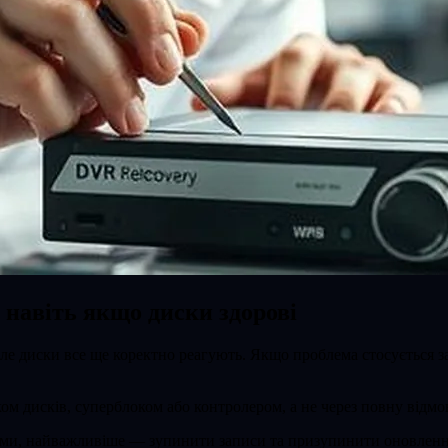
 навіть якщо диски здорові
ле диски все ще коректно реагують. Якщо проблема стосується за
м дисків, суперблоком або контролером, а не через повну відмов
ми, найважливіше — зупинити записи та призупинити оновлення (