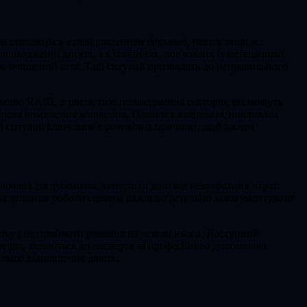
і стикаються з повідомленням degraded, навіть якщо всі
шкодженні дисків, а в питаннях, пов'язаних із метаданими.
 очищений кеш. Такі ситуації призводять до неправильного
урацію RAID, а також тихі пошкодження секторів, які можуть
ша після вимкнення живлення. Помилка живлення, викликана
й ситуації ключовим є розуміння причини, щоб вжити
ючова дія допомагає захистити дані від незворотних втрат.
ля зупинки роботи сервера важливо ретельно задокументувати
ику і не приймати рішення на основі нього. Наступний
решті, зверніться до експерта за професійною допомогою.
дальше відновлення даних.