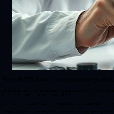
Чому RAID 5 може показувати degraded,
Це керівництво стосується одного сценарію: RAID 5 degraded, а
про першу реакцію після відмови RAID.
Такий стан часто виникає через проблему з метаданими, порядко
Якщо RAID 5 показує degraded, хоча диски виглядають здорови