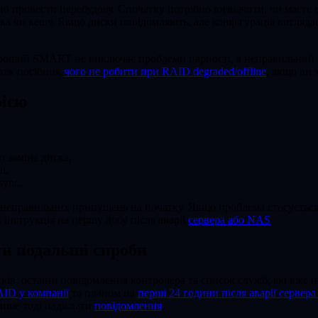
о провести перебудову. Спочатку потрібно визначити, чи маєте в
ка чи кешу. Якщо диски повідомляють, але конфігурація виглядає
роший SMART не виключає проблеми парності, а неправильний п
кож посібник
чого не робити при RAID degraded/offline
, якщо ви
рією
 заміна диска,
і,
sync.
ик неправильних припущень на початку. Якщо проблема стосуєть
 інструкція на першу добу після аварії
сервера або NAS
.
ти подальші спроби
сків, останні повідомлення контролера та список служб, які вже
AID у компанії
та планом на
перші 24 години після аварії сервер
лише тоді надіслати
повідомлення
.