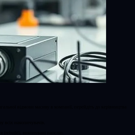
гальної відмови масиву в компанії, перейдіть до керівництва
у всіх накопичувачів.
rebuild), виконувані наосліп.