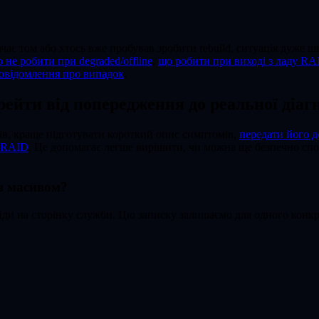
чає том або хтось вже пробував зробити rebuild, ситуація дуже 
о не робити при degraded/offline
,
що робити при виході з ладу RA
овідомлення про випадок
.
рейти від попередження до реальної діаг
ів, краще підготувати короткий опис симптомів,
передати його д
з RAID
. Це допомагає легше вирішити, чи можна ще безпечно спос
з масивом?
ди на сторінку служби. Цю записку залишаємо для одного конкре