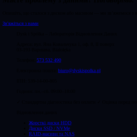
Маєте проблему з даними? Поговорімо.
Опишіть, що сталося з диском або масивом — ми зв’яжемося з 
Зв'яжіться з нами
Dysk i Spółka – Лабораторія Відновлення Даних
Адреса: вул.
Яна Ковальчука 1, оф. 8, II поверх
03-193
Варшава
, Białołęka
Телефон:
573 532 490
Електронна пошта:
biuro@dyskispolka.pl
ІПН: 539-14-00-805
Години:
пн.–сб. 09:00–18:00
✓ Стандартна діагностика без оплати
✓ Оцінка перед по
Відновлення даних
Жорсткі диски HDD
Диски SSD / NVMe
RAID-масиви та NAS