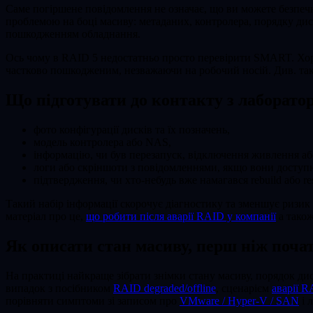
Саме погіршене повідомлення не означає, що ви можете безпечн
проблемою на боці масиву: метаданих, контролера, порядку дис
пошкодженням обладнання.
Ось чому в RAID 5 недостатньо просто перевірити SMART. Хо
частково пошкодженим, незважаючи на робочий носій. Див. та
Що підготувати до контакту з лаборато
фото конфігурації дисків та їх позначень,
модель контролера або NAS,
інформацію, чи був перезапуск, відключення живлення або
логи або скріншоти з повідомленнями, якщо вони доступн
підтвердження, чи хто-небудь вже намагався rebuild або re
Такий набір інформації скорочує діагностику та зменшує риз
матеріал про це,
що робити після аварії RAID у компанії
а також
Як описати стан масиву, перш ніж поча
На практиці найкраще зібрати знімки стану масиву, порядок ди
випадок з посібником
RAID degraded/offline
, сценарієм
аварії R
порівняти симптоми зі записом про
VMware / Hyper-V / SAN
і 