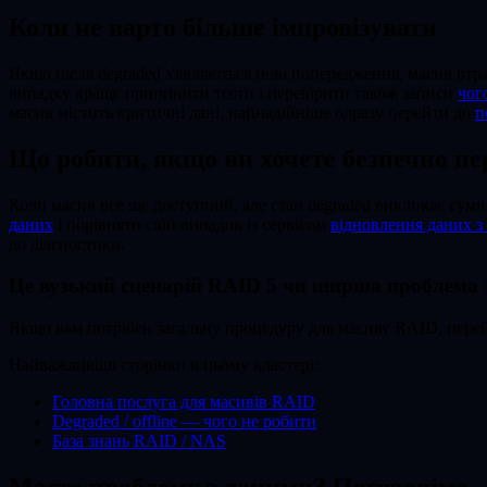
Коли не варто більше імпровізувати
Якщо після degraded з'являються нові попередження, масив втра
випадку краще припинити тести і перевірити також записи
чог
масив містить критичні дані, найнадійніше одразу перейти до
п
Що робити, якщо ви хочете безпечно пе
Коли масив все ще доступний, але стан degraded викликає сумн
даних
і порівняти свій випадок із сервісом
відновлення даних 
до діагностики.
Це вузький сценарій RAID 5 чи ширша проблема 
Якщо вам потрібен загальну процедуру для масиву RAID, перей
Найважливіші сторінки в цьому кластері:
Головна послуга для масивів RAID
Degraded / offline — чого не робити
База знань RAID / NAS