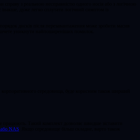
и справу з реальною несправністю одного носія або з логічною
 інакше, дуже легко сплутати логічний симптом із
орядок дисків після перезавантаження може зробити масив
 хочете уникнути найпоширеніших помилок.
ся корпоративного середовища, буде корисним також ширший
 не працюють. Такий комплект дозволяє швидше зіставити
а або NAS
. Якщо середовище більш складне, варто також