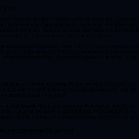
і диски
о забезпечує безпеку та продуктивність. Проте іноді користувач
я. Приблизно в 80% випадків проблема не полягає у фізичному по
можуть виникати через пошкоджене програмне забезпечення або
 котрий вірить, що його диски повністю працездатні.
, це пошкодження superblock, тобто структури, що описує конфіг
ути увагу на відмову батареї BBU, яка призводить до втрати ке
, також може спричинити виникнення проблеми degraded. У такі
ший крок — негайно призупинити будь-які процеси запису. Ця кл
о додаткові операції не вплинуть на вже існуючу проблему. Піс
му діагностуванні або ремонті.
е, що цю діяльність слід розглядати лише як попередню діагност
темі, що дозволяє безпечно зберігати дані та аналізувати їх. На
дисків і розмір стрічки, що значно полегшить діагностику та по
ної несправності диска