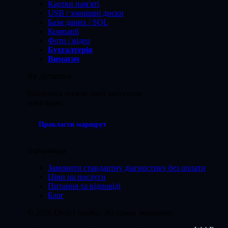
Картки пам'яті
USB / зовнішні диски
Бази даних / SQL
Компанії
Фото / відео
Бухгалтерія
Вимагач
Як дістатися
Натисніть нижче, щоб запустити
навігацію:
Прокласти маршрут
Інформація
Замовити стандартну діагностику без оплати
Ціни на послуги
Питання та відповіді
Блог
©
2026
Dysk i Spółka. Усі права захищено.