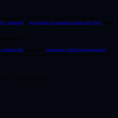
швидко перестає бути «тільки попередженням». У такому
ID у компанії
та
що робити після аварії сервера або NAS
. Якщо
ностики
о лабораторії
, перевірити
орієнтовну вартість відновлення
терігати за середовищем, чи потрібно зупинити дії і перейти
тного сценарію з degraded.