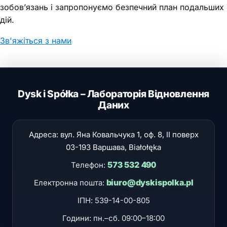
зобов’язань і запропонуємо безпечний план подальших
дій.
Зв'яжіться з нами
Dysk i Spółka – Лабораторія Відновлення
Даних
Адреса: вул.
Яна Ковальчука 1, оф. 8, II поверх
03-193
Варшава
, Białołęka
573 532 490
Телефон:
biuro@dyskispolka.pl
Електронна пошта:
ІПН: 539-14-00-805
Години:
пн.–сб. 09:00–18:00