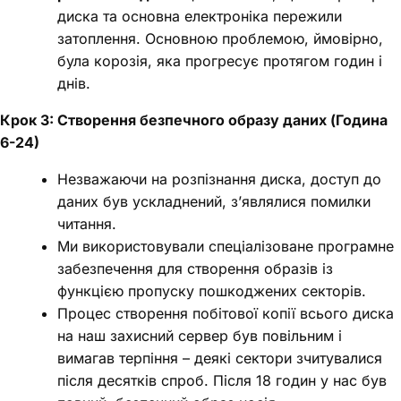
диска та основна електроніка пережили
затоплення. Основною проблемою, ймовірно,
була корозія, яка прогресує протягом годин і
днів.
Крок 3: Створення безпечного образу даних (Година
6-24)
Незважаючи на розпізнання диска, доступ до
даних був ускладнений, з’являлися помилки
читання.
Ми використовували спеціалізоване програмне
забезпечення для створення образів із
функцією пропуску пошкоджених секторів.
Процес створення побітової копії всього диска
на наш захисний сервер був повільним і
вимагав терпіння – деякі сектори зчитувалися
після десятків спроб. Після 18 годин у нас був