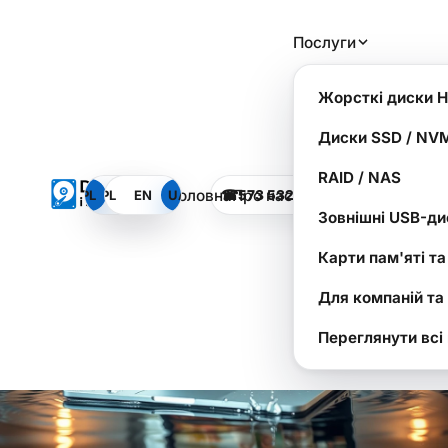
Кейс: Як ми врятували
Послуги
весільний сезон
фотографа з Бялоленки
Жорсткі диски 
Диски SSD / NV
RAID / NAS
Головна
Про нас
PL
PL
EN
EN
UA
UA
☎
573 532 490
ЗАТЕЛЕФО
SOS
Dysk i Spółka - Лабораторія Відновлення Даних
Зовнішні USB-ди
Карти пам'яті т
Для компаній та
Переглянути всі