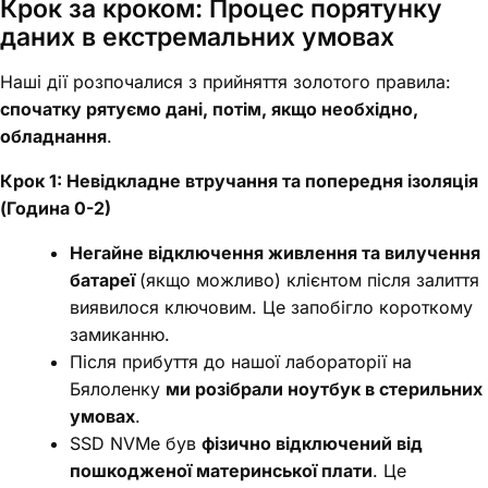
Крок за кроком: Процес порятунку
даних в екстремальних умовах
Наші дії розпочалися з прийняття золотого правила:
спочатку рятуємо дані, потім, якщо необхідно,
обладнання
.
Крок 1: Невідкладне втручання та попередня ізоляція
(Година 0-2)
Негайне відключення живлення та вилучення
батареї
(якщо можливо) клієнтом після залиття
виявилося ключовим. Це запобігло короткому
замиканню.
Після прибуття до нашої лабораторії на
Бялоленку
ми розібрали ноутбук в стерильних
умовах
.
SSD NVMe був
фізично відключений від
пошкодженої материнської плати
. Це