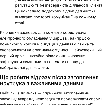
репутацію та безперервність діяльності клієнта.
Це накладало додаткову відповідальність і
вимагало прозорої комунікації на кожному
етапі.
Ключовий висновок для кожного користувача
електронного обладнання у Варшаві: найгіршою
помилкою у кризовій ситуації з даними є паніка та
експерименти на оригінальному носії. Найбезпечніший
перший крок — негайно відключити живлення,
зафіксувати симптоми та передати справу до
лабораторної діагностики.
Що робити відразу після затоплення
ноутбука з важливими даними
Найбільша помилка — сприймати затоплення як
звичайну апаратну неполадку та продовжувати спроби
ввімкнути комп’ютер. Якщо на диску є фотографії