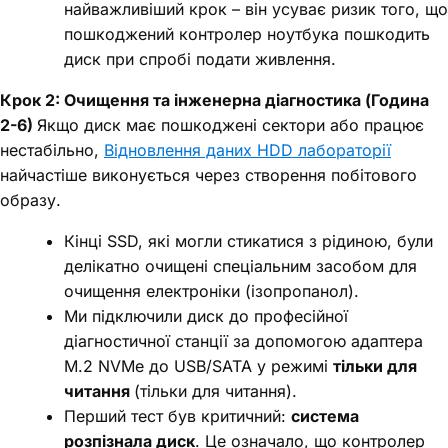
найважливіший крок – він усуває ризик того, що
пошкоджений контролер ноутбука пошкодить
диск при спробі подати живлення.
Крок 2: Очищення та інженерна діагностика (Година
2-6)
Якщо диск має пошкоджені сектори або працює
нестабільно,
Відновлення даних HDD лабораторії
найчастіше виконується через створення побітового
образу.
Кінці SSD, які могли стикатися з рідиною, були
делікатно очищені спеціальним засобом для
очищення електроніки (ізопропанол).
Ми підключили диск до професійної
діагностичної станції за допомогою адаптера
M.2 NVMe до USB/SATA у режимі
тільки для
читання
(тільки для читання).
Перший тест був критичний:
система
розпізнала диск
. Це означало, що контролер