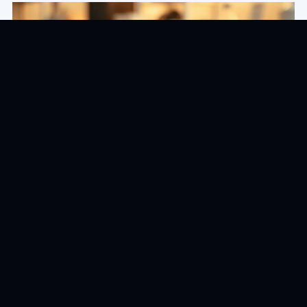
DVR/NVR не бачить диск після заміни — що
перевірити перед тим, як втратити записи?
Після заміни диска реєстратор може не бачити
носій з багатьох причин: сумісність моделі, режим
ініціалізації, стан живлення або пошкодження
самого HDD. Цей запис розділяє безпечну
діагностику від ризикованих спроб.
Прочитайте статтю →