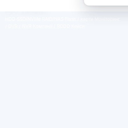
носія від ситуації, яка потребує швидкого
захисту матеріалу.
HDD
SSD/NVMe
RAID/NAS
Flash / карти
Моніторинг
/ DVR / NVR
Компанії / RODO
Кейси