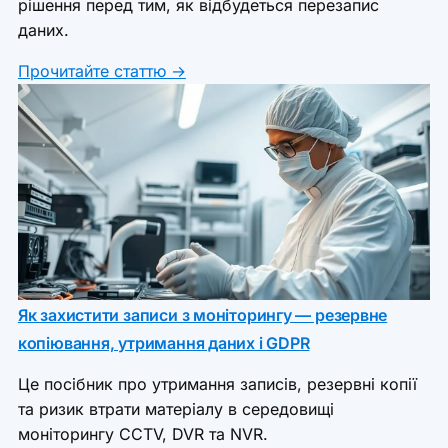
рішення перед тим, як відбудеться перезапис
даних.
Прочитайте статтю →
Як захистити записи з моніторингу — резервне
копіювання, утримання даних і GDPR
Це посібник про утримання записів, резервні копії
та ризик втрати матеріалу в середовищі
моніторингу CCTV, DVR та NVR.