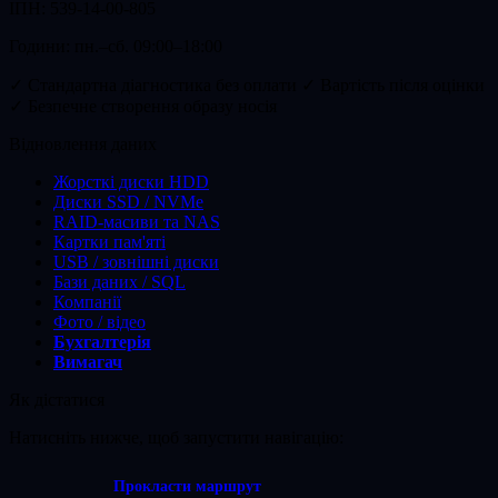
ІПН: 539-14-00-805
Години:
пн.–сб. 09:00–18:00
✓ Стандартна діагностика без оплати
✓ Вартість після оцінки
✓ Безпечне створення образу носія
Відновлення даних
Жорсткі диски HDD
Диски SSD / NVMe
RAID-масиви та NAS
Картки пам'яті
USB / зовнішні диски
Бази даних / SQL
Компанії
Фото / відео
Бухгалтерія
Вимагач
Як дістатися
Натисніть нижче, щоб запустити навігацію:
Прокласти маршрут