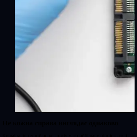
Не кожна справа виглядає однаково
Криміналістичний аналіз носія має найбільшу цінність тоді,