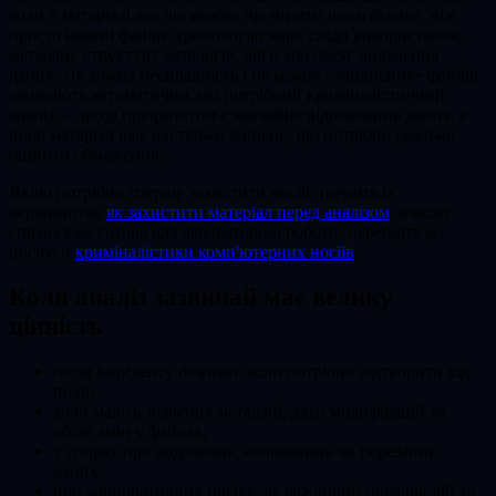
коли в матеріалі все ще можна прочитати щось більше, ніж
просто наявні файли: хронологію змін, сліди використання,
метадані, структуру каталогів, логи або обсяг видалення
даних. Не кожна несправність і не кожне «зникнення» файлів
означають автоматично, що потрібний криміналістичний
аналіз — іноді пріоритетом є звичайне відновлення даних, а
іноді матеріал вже настільки змінено, що потрібно реально
оцінити обмеження.
Якщо потрібно спершу захистити носій, почніть із
керівництва
як захистити матеріал перед аналізом
, а якщо
справа вже готова для лабораторної роботи, перейдіть до
послуги
криміналістики комп'ютерних носіїв
.
Коли аналіз зазвичай має велику
цінність
після інциденту безпеки, коли потрібно відтворити хід
подій,
коли мають значення метадані, дати модифікацій та
обсяг змін у файлах,
у спорах про видалення, копіювання чи перезапис
даних,
при корпоративних носіях, де важливий порядок дій та