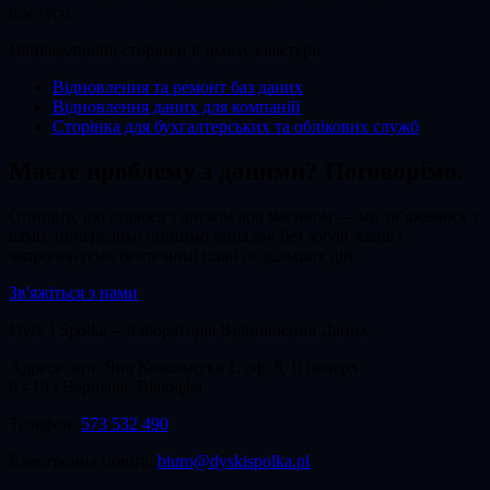
послуги.
Найважливіші сторінки в цьому кластері:
Відновлення та ремонт баз даних
Відновлення даних для компаній
Сторінка для бухгалтерських та облікових служб
Маєте проблему з даними? Поговорімо.
Опишіть, що сталося з диском або масивом — ми зв’яжемося з
вами, попередньо оцінимо випадок без зобов’язань і
запропонуємо безпечний план подальших дій.
Зв'яжіться з нами
Dysk i Spółka – Лабораторія Відновлення Даних
Адреса: вул.
Яна Ковальчука 1, оф. 8, II поверх
03-193
Варшава
, Białołęka
Телефон:
573 532 490
Електронна пошта:
biuro@dyskispolka.pl