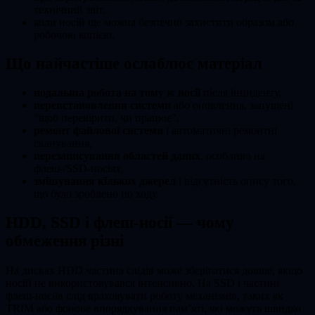
технічний звіт,
коли носій ще можна безпечно захистити образом або
робочою копією.
Що найчастіше ослаблює матеріал
подальша робота на тому ж носії
після інциденту,
перевстановлення системи
або оновлення, запущені
"щоб перевірити, чи працює",
ремонт файлової системи
і автоматичні ремонтні
сканування,
перезаписування областей даних
, особливо на
флеш-/SSD-носіях,
змішування кількох джерел
і відсутність опису того,
що було зроблено по ходу.
HDD, SSD і флеш-носії — чому
обмеження різні
На дисках HDD частина слідів може зберігатися довше, якщо
носій не використовувався інтенсивно. На SSD і частині
флеш-носіїв слід враховувати роботу механізмів, таких як
TRIM або фонове впорядкування пам’яті, які можуть швидко