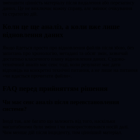
зменшити цінність матеріалу після видалення або перезапису
даних. Це не виключає кожну справу, але змінює очікування
та стратегію дій.
Коли це ще аналіз, а коли вже лише
відновлення даних
Якщо йдеться просто про відновлення файлів після збою, без
запитань про хронологію, метадані та обсяг змін, зазвичай
достатньо класичного плану відновлення даних. Судово-
технічний аналіз має сенс тоді, коли результат має дати
відповідь на конкретні технічні питання, а не лише на питання
«чи вдасться прочитати файли».
FAQ перед прийняттям рішення
Чи має сенс аналіз після перевстановлення
системи?
Іноді так, але багато що залежить від того, наскільки
масштабними були зміни і чи використовувався носій далі.
Чим менше дій після інциденту, тим цінніший матеріал.