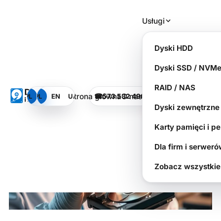
Plan kopii po zleceniu
Usługi
dla fotografa
Dyski HDD
i operatora wideo
Dyski SSD / NVM
RAID / NAS
Strona główna
O nas
PL
PL
EN
EN
UA
UA
☎
573 532 490
PILNA SPRAWA?
SOS
Dysk i Spółka - Laboratorium Odzyskiwania Danych
Dyski zewnętrzne
Karty pamięci i p
Dla firm i serwer
Zobacz wszystkie 