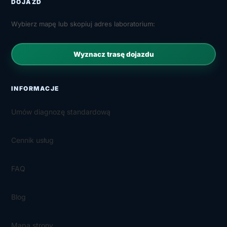
DOJAZD
Wybierz mapę lub skopiuj adres laboratorium:
Wyznacz trasę dojazdu
INFORMACJE
Umów diagnozę standardową
Cennik usług
FAQ
Blog
Mapa strony