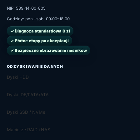
NIP: 539-14-00-805
Godziny:
pon.–sob. 09:00–18:00
✓ Diagnoza standardowa 0 zł
✓ Płatne etapy po akceptacji
✓ Bezpieczne obrazowanie nośników
ODZYSKIWANIE DANYCH
Dyski HDD
Dyski IDE/PATA/ATA
Dyski SSD / NVMe
Macierze RAID i NAS