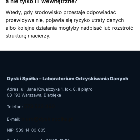
a nie tylko IT wewnętrzne?
Wtedy, gdy środowisko przestaje odpowiadać
przewidywalnie, pojawia się ryzyko utraty danych
albo kolejne działania mogłyby nadpisać lub rozstroić
strukturę macierzy.
Dysk i Spółka – Laboratorium Odzyskiwania Danych
Adres: ul.
Jana Kowalczyka 1, lok. 8, II piętro
03-193
Warszawa
, Białołęka
573 532 490
Telefon:
biuro@dyskispolka.pl
E-mail:
NIP: 539-14-00-805