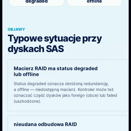
degraded
offline
OBJAWY
Typowe sytuacje przy
dyskach SAS
Macierz RAID ma status degraded
lub offline
Status degraded oznacza obniżoną redundancję,
a offline — niedostępną macierz. Kontroler może też
oznaczać część dysków jako foreign (obce) lub failed
(uszkodzone).
nieudana odbudowa RAID