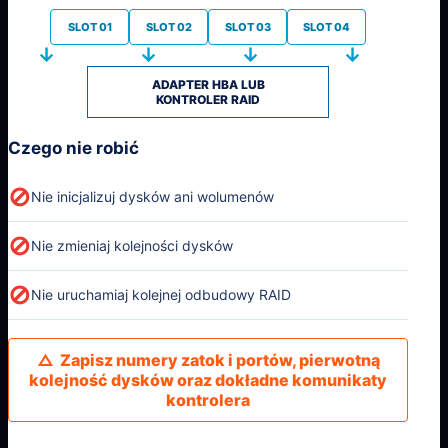
SLOT 01
SLOT 02
SLOT 03
SLOT 04
↓ ↓ ↓ ↓
ADAPTER HBA LUB
KONTROLER RAID
Czego nie robić
⊘
Nie inicjalizuj dysków ani wolumenów
⊘
Nie zmieniaj kolejności dysków
⊘
Nie uruchamiaj kolejnej odbudowy RAID
△ Zapisz numery zatok i portów, pierwotną
kolejność dysków oraz dokładne komunikaty
kontrolera