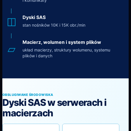
i komunikaty
Dyski SAS
◫
stan nośników 10K i 15K obr./min
Macierz, wolumen i system plików
▱
układ macierzy, struktury wolumenu, systemu
plików i danych
OBSŁUGIWANE ŚRODOWISKA
Dyski SAS w serwerach i
macierzach