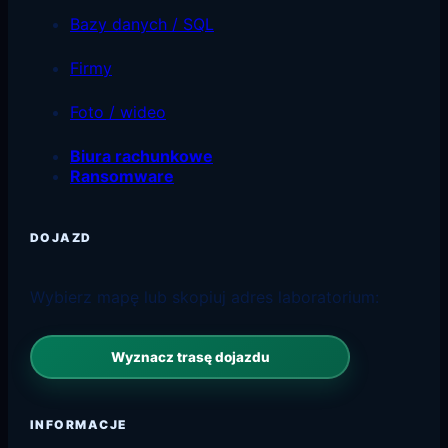
Bazy danych / SQL
Firmy
Foto / wideo
Biura rachunkowe
Ransomware
DOJAZD
Wybierz mapę lub skopiuj adres laboratorium:
Wyznacz trasę dojazdu
INFORMACJE