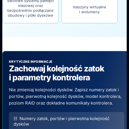
sieciowe systemy pamięci
masowej oraz
maszyny wirtualne
bezpośrednio podłączane
i wolumeny
obudowy i półki dyskowe
KRYTYCZNE INFORMACJE
Zachowaj kolejność zatok
i parametry kontrolera
Nie zmieniaj kolejności dysków. Zapisz numery zatok i
portów, pierwotną kolejność dysków, model kontrolera,
poziom RAID oraz dokładne komunikaty kontrolera.
☷ Numery zatok, portów i pierwotna kolejność
dysków