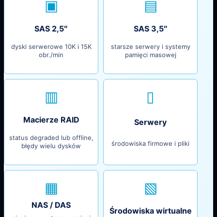
▣
▤
SAS 2,5″
SAS 3,5″
dyski serwerowe 10K i 15K
starsze serwery i systemy
obr./min
pamięci masowej
▥
▯
Macierze RAID
Serwery
status degraded lub offline,
środowiska firmowe i pliki
błędy wielu dysków
▦
▧
NAS / DAS
Środowiska wirtualne