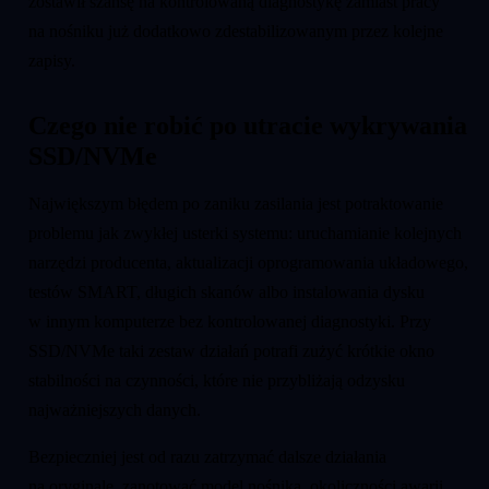
zostawił szansę na kontrolowaną diagnostykę zamiast pracy
na nośniku już dodatkowo zdestabilizowanym przez kolejne
zapisy.
Czego nie robić po utracie wykrywania
SSD/NVMe
Największym błędem po zaniku zasilania jest potraktowanie
problemu jak zwykłej usterki systemu: uruchamianie kolejnych
narzędzi producenta, aktualizacji oprogramowania układowego,
testów SMART, długich skanów albo instalowania dysku
w innym komputerze bez kontrolowanej diagnostyki. Przy
SSD/NVMe taki zestaw działań potrafi zużyć krótkie okno
stabilności na czynności, które nie przybliżają odzysku
najważniejszych danych.
Bezpieczniej jest od razu zatrzymać dalsze działania
na oryginale, zanotować model nośnika, okoliczności awarii