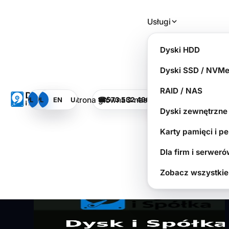
Przejdź do głównej treści
Usługi
SSD/NVMe po zaniku
Dyski HDD
zasilania i braku
Dyski SSD / NVM
wykrywania – scenariusz
RAID / NAS
Strona główna
O nas
PL
PL
EN
EN
UA
UA
☎
573 532 490
PILNA SPRAWA?
SOS
Dysk i Spółka - Laboratorium Odzyskiwania Danych
bezpiecznej diagnozy
Dyski zewnętrzne
Karty pamięci i p
Dla firm i serwer
Zobacz wszystkie 