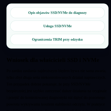
Opis objawów SSD/NVMe do diagnozy
Usługa SSD/NVMe
Ograniczenia TRIM przy odzysku
Wniosek dla właścicieli SSD i NVMe
Po zaniku zasilania najdroższym błędem bywa nie sama awaria,
tylko zbyt długa seria niekontrolowanych działań naprawczych.
Ten przypadek dobrze pokazuje, że przy SSD/NVMe
bezpieczniej jest szybko zatrzymać dalsze działania na oryginale
i przejść do kontrolowanej diagnostyki niż dążyć do pozornego
powrotu wykrywania kosztem stabilności odczytu. W praktyce
to właśnie wcześniejsza decyzja o eskalacji daje najrozsądniejszą