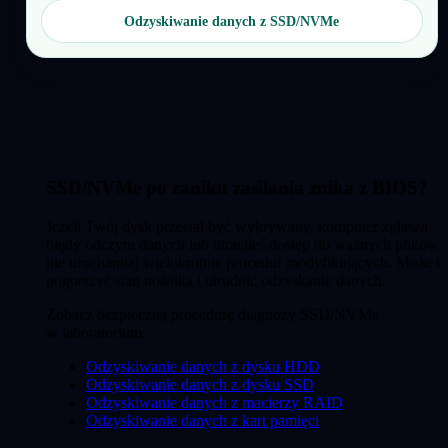
Odzyskiwanie danych z SSD/NVMe
SSD/NVMe po zaniku zasilania znika z BIOS?
Jeżeli Twój dysk przestał być wykrywany, komputer zgłasza
błędy odczytu danych lub utraciłeś dostęp do ważnych plików,
nie uruchamiaj wielokrotnie procedur modyfikujących. Może to
pogorszyć stan nośnika i utrudnić odzyskanie danych.
Zobacz bezpieczną procedurę diagnozy SSD/NVMe
w laboratorium:
Odzyskiwanie danych z dysku HDD
Odzyskiwanie danych z dysku SSD
Odzyskiwanie danych z macierzy RAID
Odzyskiwanie danych z kart pamięci