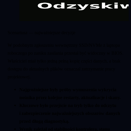
Scenariusz — najważniejsze decyzje
W podobnym zgłoszeniu wewnętrzny SSD/NVMe z laptopa
roboczego po zaniku zasilania przestał być widoczny w BIOS.
Właściciel miał tylko jedną pełną kopię części danych, a brak
dostępu do aktualnych plików oznaczał zatrzymanie pracy
projektowej.
Najgroźniejsze były próby wymuszenia wykrycia
nośnika przez kolejne restarty, aktualizacje i skany.
Kluczowe było przejście na tryb tylko do odczytu
i zabezpieczenie najważniejszych obszarów danych
przed długą diagnostyką.
Wynik zależał od stabilności kontrolera, stanu