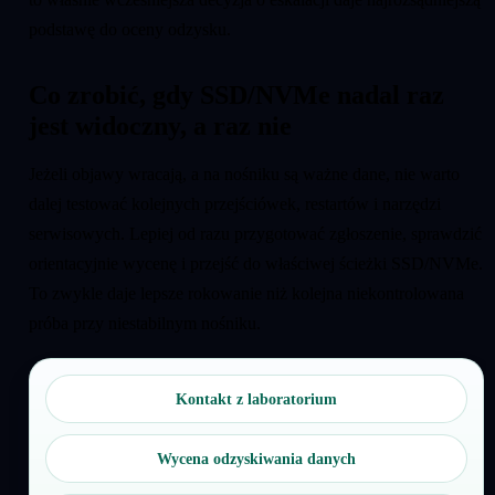
podstawę do oceny odzysku.
Co zrobić, gdy SSD/NVMe nadal raz
jest widoczny, a raz nie
Jeżeli objawy wracają, a na nośniku są ważne dane, nie warto
dalej testować kolejnych przejściówek, restartów i narzędzi
serwisowych. Lepiej od razu przygotować zgłoszenie, sprawdzić
orientacyjnie wycenę i przejść do właściwej ścieżki SSD/NVMe.
To zwykle daje lepsze rokowanie niż kolejna niekontrolowana
próba przy niestabilnym nośniku.
Kontakt z laboratorium
Wycena odzyskiwania danych