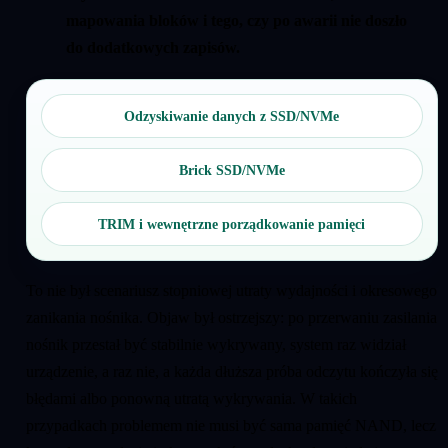
mapowania bloków i tego, czy po awarii nie doszło
do dodatkowych zapisów.
Odzyskiwanie danych z SSD/NVMe
Brick SSD/NVMe
TRIM i wewnętrzne porządkowanie pamięci
To nie był scenariusz stopniowej utraty wydajności i okresowego
zanikania nośnika. Objaw był ostrzejszy: po przerwaniu zasilania
nośnik przestał być stabilnie wykrywany, system raz widział
urządzenie, a raz nie, a każda dłuższa próba odczytu kończyła się
błędami albo ponowną utratą wykrywania. W takich
przypadkach problemem nie musi być sama pamięć NAND, lecz