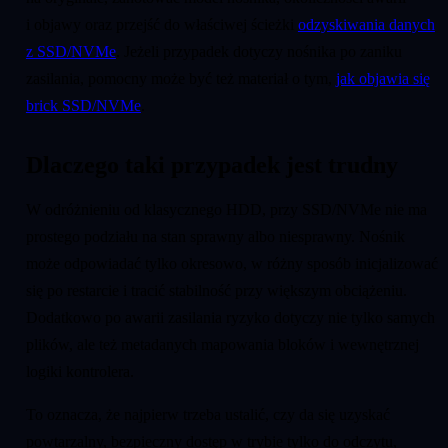
i objawy oraz przejść do właściwej ścieżki
odzyskiwania danych
z SSD/NVMe
. Jeżeli przypadek dotyczy nośnika po zaniku
zasilania, pomocny może być też materiał o tym,
jak objawia się
brick SSD/NVMe
.
Dlaczego taki przypadek jest trudny
W odróżnieniu od klasycznego HDD, przy SSD/NVMe nie ma
prostego podziału na stan sprawny albo niesprawny. Nośnik
może odpowiadać tylko okresowo, w różny sposób inicjalizować
się po restarcie i tracić stabilność przy większym obciążeniu.
Dodatkowo po awarii zasilania ryzyko dotyczy nie tylko samych
plików, ale też metadanych mapowania bloków i wewnętrznej
logiki kontrolera.
To oznacza, że najpierw trzeba ustalić, czy da się uzyskać
powtarzalny, bezpieczny dostęp w trybie tylko do odczytu,