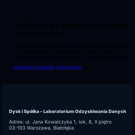
SSD/NVMe po zaniku zasilania nadal
nie jest stabilny?
Opisz model nośnika, objawy w BIOS/UEFI, wykonane restart
i to, które katalogi są najważniejsze. Diagnosta wskaże,
czy najpierw zabezpieczać obraz, czy weryfikować kontroler.
Skonsultuj przypadek z inżynierem
Dysk i Spółka – Laboratorium Odzyskiwania Danych
Adres: ul.
Jana Kowalczyka 1, lok. 8, II piętro
03-193
Warszawa
, Białołęka