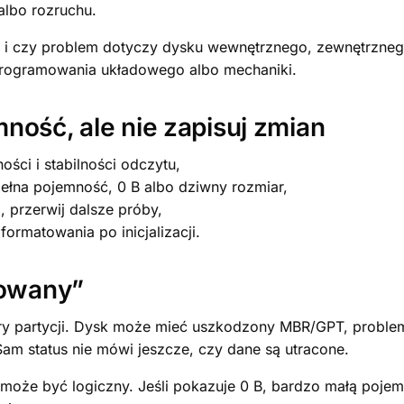
albo rozruchu.
k i czy problem dotyczy dysku wewnętrznego, zewnętrzn
oprogramowania układowego albo mechaniki.
ność, ale nie zapisuj zmian
ości i stabilności odczytu,
ełna pojemność, 0 B albo dziwny rozmiar,
, przerwij dalsze próby,
ormatowania po inicjalizacji.
jowany”
ktury partycji. Dysk może mieć uszkodzony MBR/GPT, probl
am status nie mówi jeszcze, czy dane są utracone.
oże być logiczny. Jeśli pokazuje 0 B, bardzo małą pojem