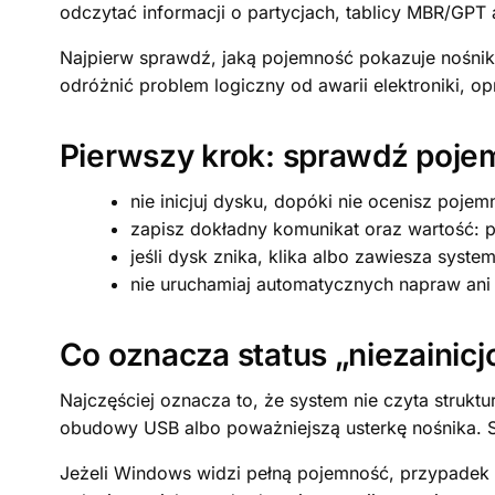
odczytać informacji o partycjach, tablicy MBR/GPT 
Najpierw sprawdź, jaką pojemność pokazuje nośni
odróżnić problem logiczny od awarii elektroniki, 
Pierwszy krok: sprawdź pojem
nie inicjuj dysku, dopóki nie ocenisz pojemn
zapisz dokładny komunikat oraz wartość: p
jeśli dysk znika, klika albo zawiesza system
nie uruchamiaj automatycznych napraw ani f
Co oznacza status „niezainic
Najczęściej oznacza to, że system nie czyta stru
obudowy USB albo poważniejszą usterkę nośnika. S
Jeżeli Windows widzi pełną pojemność, przypadek m