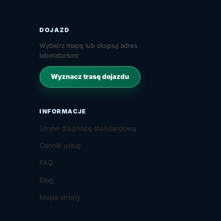
DOJAZD
Wybierz mapę lub skopiuj adres
laboratorium:
Wyznacz trasę dojazdu
INFORMACJE
Umów diagnozę standardową
Cennik usług
FAQ
Blog
Mapa strony