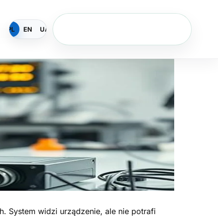
ysk?
573 532 490
PL
EN
UA
ych. System widzi urządzenie, ale nie potrafi