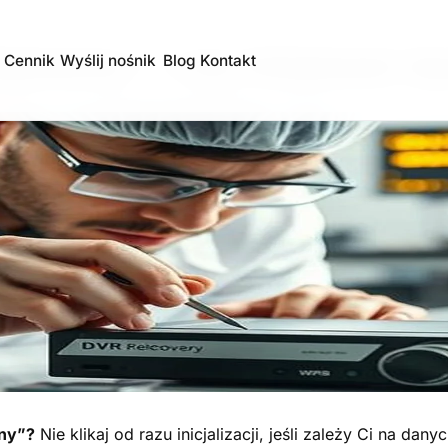
icjowany — czy inicjować d
Cennik
Wyślij nośnik
Blog
Kontakt
any”?
Nie klikaj od razu inicjalizacji, jeśli zależy Ci na dan