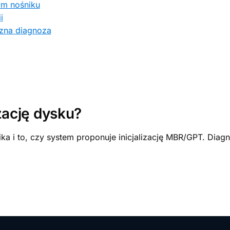
ym nośniku
i
zna diagnoza
zację dysku?
a i to, czy system proponuje inicjalizację MBR/GPT. Diag