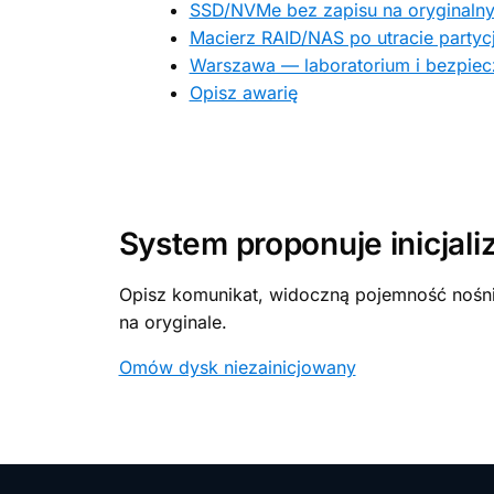
SSD/NVMe bez zapisu na oryginaln
Macierz RAID/NAS po utracie partycj
Warszawa — laboratorium i bezpiec
Opisz awarię
System proponuje inicjali
Opisz komunikat, widoczną pojemność nośnik
na oryginale.
Omów dysk niezainicjowany