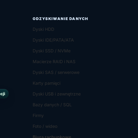
ODZYSKIWANIE DANYCH
Dyski HDD
Dyski IDE/PATA/ATA
Dyski SSD / NVMe
Macierze RAID i NAS
Dyski SAS / serwerowe
Karty pamięci
cji
Dyski USB i zewnętrzne
Bazy danych / SQL
Firmy
Foto / wideo
Biura rachunkowe