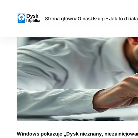
Dysk nieznany, niezain
Strona główna
O nas
Usługi
Jak to działa
Dysk i Spółka - Laboratorium Odzyskiwania Danych
Windows pokazuje „Dysk nieznany, niezainicjow