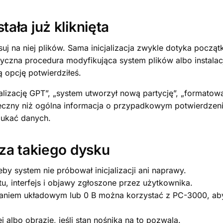
stała już kliknięta
suj na niej plików. Sama inicjalizacja zwykle dotyka począ
atyczna procedura modyfikująca system plików albo insta
ą opcję potwierdziłeś.
jalizację GPT”, „system utworzył nową partycję”, „formato
żyteczny niż ogólna informacja o przypadkowym potwierdze
zukać danych.
za takiego dysku
by system nie próbował inicjalizacji ani naprawy.
u, interfejs i objawy zgłoszone przez użytkownika.
aniem układowym lub 0 B można korzystać z PC-3000, ab
 albo obrazie, jeśli stan nośnika na to pozwala.