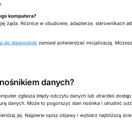
e.
nnego komputera?
stem jej żąda. Różnice w obudowie, adapterze, sterownikach 
a do diagnostyki
zamiast potwierdzać inicjalizację. Możes
nośnikiem danych?
omputer zgłasza błędy odczytu danych lub utraciłeś dostęp
urę danych. Może to pogorszyć stan nośnika i utrudnić od
wierdzaj jej. Najpierw opisz objawy i wybierz najbliższą ści