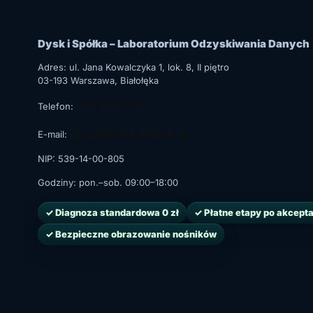
Dysk i Spółka – Laboratorium Odzyskiwania Danych
Adres: ul.
Jana Kowalczyka 1, lok. 8, II piętro
03-193
Warszawa
, Białołęka
573 532 490
Telefon:
biuro@dyskispolka.pl
E-mail:
NIP: 539-14-00-805
Godziny:
pon.–sob. 09:00–18:00
✓ Diagnoza standardowa 0 zł
✓ Płatne etapy po akcepta
✓ Bezpieczne obrazowanie nośników